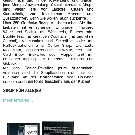
Geschmack und in der Anwendung und bringen
jede Menge Abwechslung. Selbst gemachte Sirupe
sind
vegan, frei von Laktose, Gluten und
Gentechnik
, von künstlichen Aromen und
Zusatzstoffen, wenn Sie wollen, auch zuckerfrei.
Über 250 Getränke-Rezepte:
Überraschen Sie Ihre
Liebsten mit erfrischenden Limonaden, Flavored
Water und Sodas, mit Wassereis, Eistees oder
Bubble Tea, mit kreativen Cocktails (mit und ohne
Alkohol), Milchshakes und Smoothies oder mit
Kaffeekreationen à la Coffee Shop, wie Latte
Macchiato, Cappuccino oder Flat White, Iced Latte,
Cold Brew, Eiskaffee oder Frappé, und mit
herrlichen Toppings für Eiscreme, Desserts und
Gebäck.
Mit den
Design-Etiketten (zum Ausdrucken)
versehen sind die Sirupflaschen nicht nur ein
Blickfang an der Kaff
eestation oder Hausbar,
sondern auch
ein tolles Geschenk aus der Küche!
SIRUP FÜR ALLE(S)!
mehr erfahren...