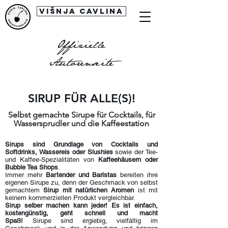
Višnja Cavlina
Offizielle
Autorenseite
SIRUP FÜR ALLE(S)!
Selbst gemachte Sirupe für Cocktails, für
Wassersprudler und die Kaffeestation
Sirups sind Grundlage von Cocktails und
Softdrinks, Wassereis oder Slushies
sowie der Tee-
und Kaffee-Spezialitäten von
Kaffeehäusern oder
Bubble Tea Shops
.
Immer mehr
Bartender und Baristas
bereiten ihre
eigenen Sirupe zu, denn der Geschmack von selbst
gemachtem
Sirup mit natürlichen Aromen
ist mit
keinem kommerziellen Produkt vergleichbar.
Sirup selber machen kann jeder!
Es ist einfach,
kostengünstig, geht schnell und macht
Spaß!
Sirupe sind ergiebig, vielfältig im