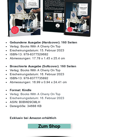
Gebundene Ausgabe (Hardcover): 160 Seiten
Verlag: Books With A Cherry On
Top
Erscheinungsdatum: 15. Februar 2023
ISBN-13:
979-8377529682
Abmessungen: 17.78 x 1.45 x 25.4 cm
Broschierte Ausgabe (Softcover): 160 Seiten
Verlag: Books With A Cherry On
Top
Erscheinungsdatum: 16. Februar 2023
ISBN-13:
979-8377735892
Abmessungen: 16.99 x 0.94 x 24.41 cm
Format: Kindle
Verlag: Books With A Cherry On
Top
Erscheinungsdatum: 16. Februar 2023
ASIN: B0BW29CMLH
Dateigröße: 34688 KB
Exklusiv bei Amazon erhältlich
Zum Shop