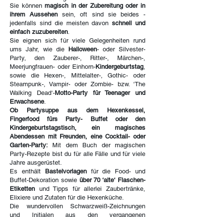
Sie können
magisch in der Zubereitung oder in
ihrem Aussehen
sein, oft sind sie beides -
jedenfalls sind die meisten davon
schnell und
einfach zuzubereiten
.
Sie eignen sich für viele Gelegenheiten rund
ums Jahr, wie die
Halloween
- oder Silvester-
Party, den Zauberer-, Ritter-, Märchen-,
Meerjungfrauen- oder Einhorn-
Kindergeburtstag
,
sowie die Hexen-, Mittelalter-, Gothic- oder
Steampunk-, Vampir- oder Zombie- bzw. ‘The
Walking Dead‘-
Motto-Party für Teenager und
Erwachsene
.
Ob Partysuppe aus dem Hexenkessel,
Fingerfood fürs Party- Buffet oder den
Kindergeburtstagstisch, ein magisches
Abendessen mit Freunden, eine Cocktail- oder
Garten-Party:
Mit dem Buch der magischen
Party-Rezepte bist du für alle Fälle und für viele
Jahre ausgerüstet.
Es enthält
Bastelvorlagen
für die Food- und
Buffet-Dekoration sowie
über 70 ‘alte‘ Flaschen-
Etiketten
und Tipps für allerlei Zaubertränke,
Elixiere und Zutaten für die Hexenküche.
Die wundervollen Schwarzweiß-Zeichnungen
und Initialen aus den vergangenen