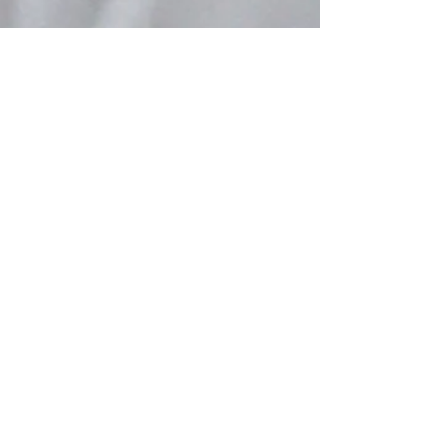
COCKTAIL-SIRUP-SORTEN
Ananas, Aprikose/Marille, Banane,
Basilikum, Bergamotte, Birne, Blue
Curaçao, Blutorange, Brombeere,
Butterfly Pea (mit Farbwechsel-Effekt),
Cranberry, Curaçao, Falernum,
Granatapfel (Grenadine), Gummi
Arabicum (Gomme), Gurke, Hibiskus,
Ingwer, Jasmin, Johannisbeere, Kiwi,
Kokos, Lavendel, Mango,
Maracuja/Passionsfrucht, Melone, Mojito
Minze, Muscovado-Zucker, Orgeat,
Pfefferminze, Pfirsich, Quitte, Rohrzucker
(Cane Sugar), Rose, Veilchen,
Wassermelone, Yuzu, Zucker-
Sirup/Läuterzucker (Simple Syrup)