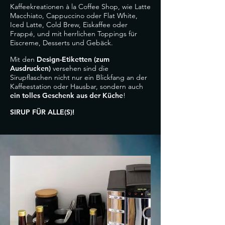
Kaffeekreationen à la Coffee Shop, wie Latte
Macchiato, Cappuccino oder Flat White,
Iced Latte, Cold Brew, Eiskaffee oder
Frappé, und mit herrlichen Toppings für
Eiscreme, Desserts und Gebäck.
Mit den
Design-Etiketten (zum
Ausdrucken)
versehen sind die
Sirupflaschen nicht nur ein Blickfang an der
Kaffeestation oder Hausbar, sondern auch
ein tolles Geschenk aus der Küche
!
SIRUP FÜR ALLE(S)!