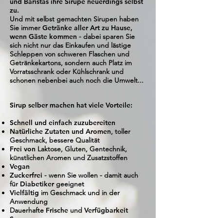
und Baristas ihre Sirupe neuerdings selbst
zu.
Und mit selbst gemachten Sirupen haben
Sie immer
Getränke aller Art zu Hause,
wenn Gäste kommen
- dabei sparen Sie
sich nicht nur das Einkaufen und lästige
Schleppen von schweren Flaschen und
Getränkekartons, sondern auch Platz im
Vorratsschrank oder Kühlschrank und
schonen nebenbei auch noch die Umwelt...
Sirup selber machen hat viele Vorteile:
Schnell und einfach zuzubereiten
Natürliche Zutaten und Aromen
, toller
Geschmack, bessere Qualität
Frei von
Laktose, Gluten, Gentechnik,
künstlichen Aromen und Zusatzstoffen
Vegan
Zuckerfrei
- wenn Sie wollen - damit auch
für
Diabetiker
geeignet
Vielfältig
im Geschmack und in der
Anwendung
Dauerhafte
Frische
und
Verfügbarkeit