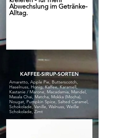
Abwechslung im Getränke-
Alltag.
KAFFEE-SIRUP-SORTEN
Amaretto, Apple Pie, Butterscotch,
Haselnuss, Honig, Kaffee, Karamell,
Kastanie / Marone, Macadamia, Mandel,
Masala Chai, Matcha, Mokka (Mocha),
Nougat, Pumpkin Spice, Salted Caramel,
Schokolade, Vanille, Walnuss, Weiße
Schokolade, Zimt