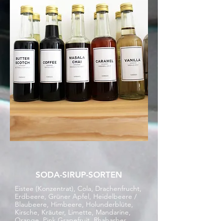
SODA-SIRUP-SORTEN
Eistee (Konzentrat), Cola, Drachenfrucht,
Erdbeere, Grüner Apfel, Heidelbeere /
Blaubeere, Himbeere, Holunderblüte,
Kirsche, Kräuter, Limette, Mandarine,
Orange, Pink Grapefruit, Rhabarber,