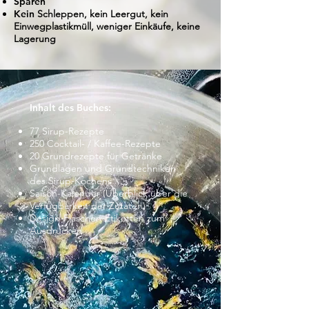
Sparen
Kein
Schleppen, kein Leergut, kein
Einwegplastikmüll, weniger Einkäufe, keine
Lagerung
Inhalt des Buches:
77 Sirup-Rezepte
250 Cocktail- / Kaffee-Rezepte
20 Grundrezepte für Getränke
Grundlagen und Grundtechniken
des Sirup-Kochens
Saison-Kalender (Überblick über die
Verfügbarkeit der Zutaten)
Design-Flaschen-Etiketten zum
Ausdrucken