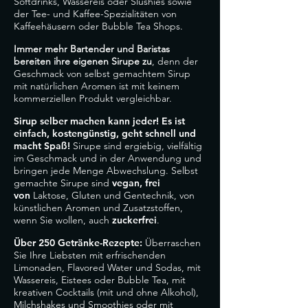
Softdrinks, Wassereis oder Slushies sowie
der Tee- und Kaffee-Spezialitäten von
Kaffeehäusern oder Bubble Tea Shops.
Immer mehr Bartender und Baristas
bereiten ihre eigenen Sirupe zu
, denn der
Geschmack von selbst gemachtem Sirup
mit natürlichen Aromen ist mit keinem
kommerziellen Produkt vergleichbar.
Sirup selber machen kann jeder! Es ist
einfach, kostengünstig, geht schnell und
macht Spaß!
Sirupe sind ergiebig, vielfältig
im Geschmack und in der Anwendung und
bringen jede Menge Abwechslung. Selbst
gemachte Sirupe sind
vegan, frei
von
Laktose, Gluten und Gentechnik, von
künstlichen Aromen und Zusatzstoffen,
wenn Sie wollen, auch
zuckerfrei
.
Über 250 Getränke-Rezepte:
Überraschen
Sie Ihre Liebsten mit erfrischenden
Limonaden, Flavored Water und Sodas, mit
Wassereis, Eistees oder Bubble Tea, mit
kreativen Cocktails (mit und ohne Alkohol),
Milchshakes und Smoothies oder mit