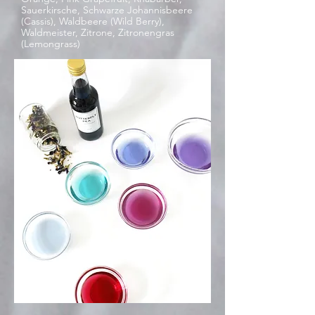
Sauerkirsche, Schwarze Johannisbeere
(Cassis), Waldbeere (Wild Berry),
Waldmeister, Zitrone, Zitronengras
(Lemongrass)