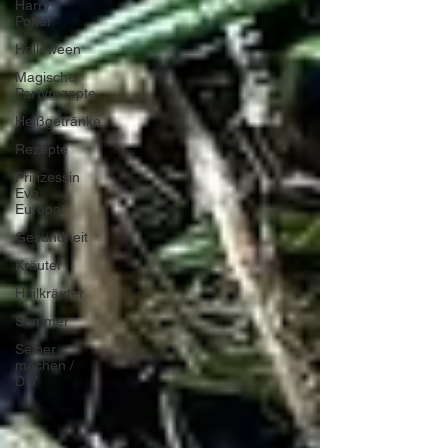
Harry
Potter
Halloween
Magische
Partyrezepte
Heißgetränke
Rezepte
Prinzessin
Eva
Europa
Gesundheit
Kräuter
Heilkräuter
Sommer
Selber
machen /
DIY