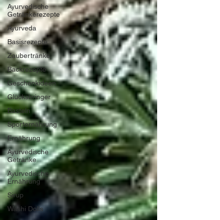
Ayurvedische
Getränkerezepte
Ayurveda
Basisrezepte
Zaubertränke
Backrezepte
Geschenkideen
Glücksbringer
Basteln
Sporternährung
Ernährung
Ayurvedische
Getränke
Ayurvedische
Ernährung
Sirup
Washi Dolls