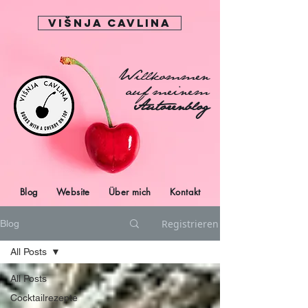
Višnja Cavlina
Willkommen
auf meinem
Autorenblog
Blog
Website
Über mich
Kontakt
Registrieren
Blog
All Posts
All Posts
Cocktailrezepte