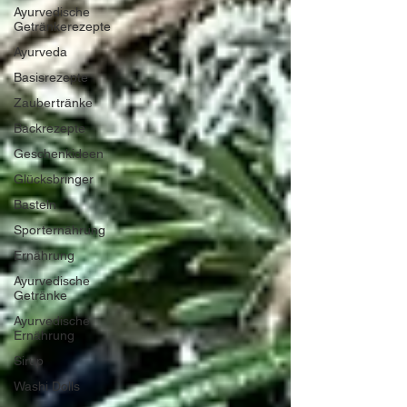
Ayurvedische
Getränkerezepte
Ayurveda
Basisrezepte
Zaubertränke
Backrezepte
Geschenkideen
Glücksbringer
Basteln
Sporternährung
Ernährung
Ayurvedische
Getränke
Ayurvedische
Ernährung
Sirup
Washi Dolls