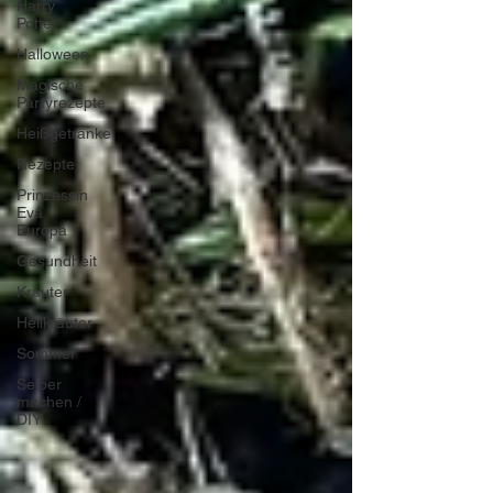
Harry
Potter
Halloween
Magische
Partyrezepte
Heißgetränke
Rezepte
Prinzessin
Eva
Europa
Gesundheit
Kräuter
Heilkräuter
Sommer
Selber
machen /
DIY