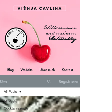
Višnja Cavlina
Willkommen
auf meinem
Autorenblog
Blog
Website
Über mich
Kontakt
Registrieren
Blog
All Posts
All Posts
Cocktailrezepte