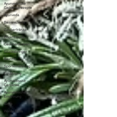
Ayurvedische
Getränkerezepte
Ayurveda
Basisrezepte
Zaubertränke
Backrezepte
Geschenkideen
Glücksbringer
Basteln
Sporternährung
Ernährung
Ayurvedische
Getränke
Ayurvedische
Ernährung
Sirup
Washi Dolls