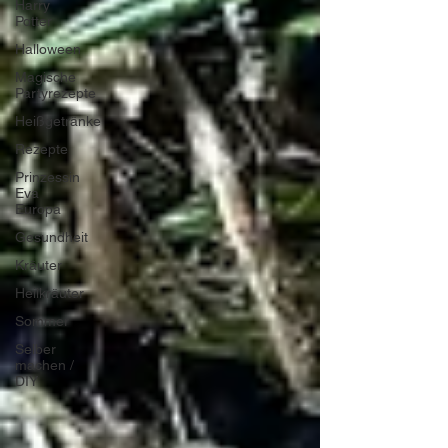
Harry
Potter
Halloween
Magische
Partyrezepte
Heißgetränke
Rezepte
Prinzessin
Eva
Europa
Gesundheit
Kräuter
Heilkräuter
Sommer
Selber
machen /
DIY