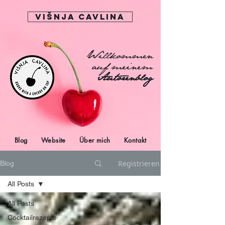
Višnja Cavlina
Willkommen
auf meinem
Autorenblog
Blog
Website
Über mich
Kontakt
Registrieren
Blog
All Posts
All Posts
Cocktailrezepte