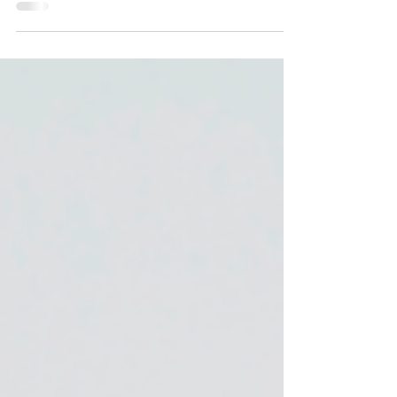
Blaubeer-Pfannkuchen
Prinzessin Eva Europa backt mit dir und erklärt,
weshalb Heidelbeeren so gesund sind.