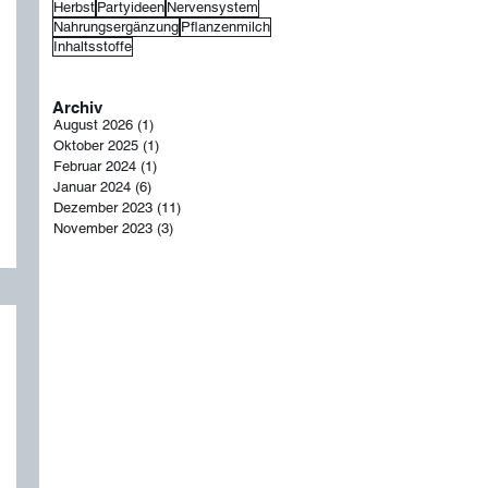
Herbst
Partyideen
Nervensystem
Nahrungsergänzung
Pflanzenmilch
Inhaltsstoffe
Archiv
August 2026
(1)
1 Beitrag
Oktober 2025
(1)
1 Beitrag
Februar 2024
(1)
1 Beitrag
Januar 2024
(6)
6 Beiträge
Dezember 2023
(11)
11 Beiträge
November 2023
(3)
3 Beiträge