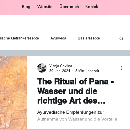
Blog
Website
Über mich
Kontakt
dische Getränkerezepte
Ayurveda
Basisrezepte
Geschenkideen
Glücksbringer
Basteln
Visnja Cavlina
30. Jan. 2024
5 Min. Lesezeit
The Ritual of Pana -
Ayurvedische Getränke
Ayurvedische Ernährung
Sirup
Wasser und die
richtige Art des
Trinkens nach
alloween
Magische Partyrezepte
Heißgetränke
Ayurvedische Empfehlungen zur
Ayurveda
Aufnahme von Wasser und die Vorteile
des richtigen Trinkens