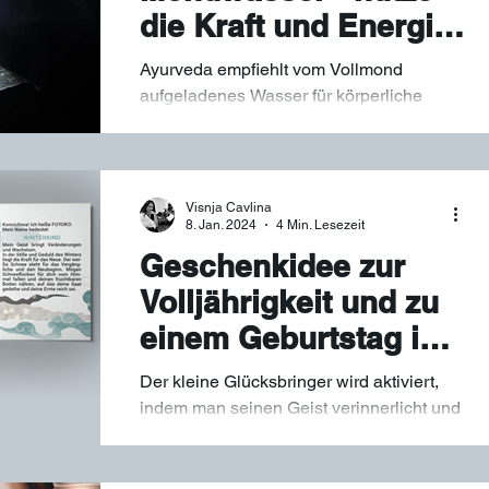
die Kraft und Energie
des Vollmondes
Ayurveda empfiehlt vom Vollmond
aufgeladenes Wasser für körperliche
Gesundheit, emotionale Stärkung sowie
Jugendlichkeit.
Visnja Cavlina
8. Jan. 2024
4 Min. Lesezeit
Geschenkidee zur
Volljährigkeit und zu
einem Geburtstag im
Winter
Der kleine Glücksbringer wird aktiviert,
indem man seinen Geist verinnerlicht und
dadurch positive Prozesse in seinem
Leben auslöst.