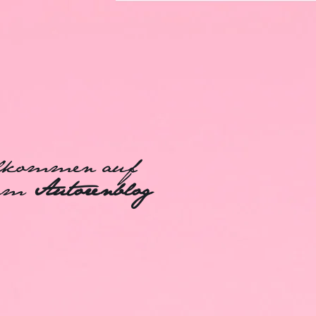
lkommen auf
nem
Autorenblog