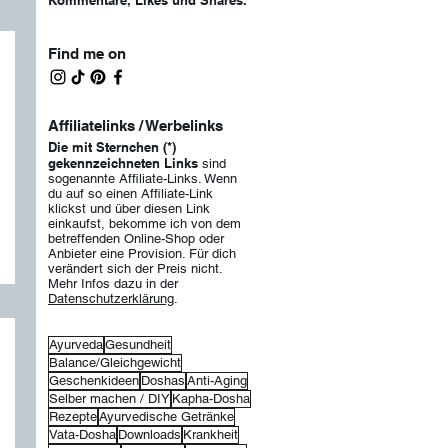
Kommentare, Likes und Shar
es.
Find me on
Affiliatelinks / Werbelinks
Die mit Sternchen (*)
gekennzeichneten Links
sind
sogenannte Affiliate-Links. Wenn
du auf so einen Affiliate-Lin
k
klickst und über diesen Link
einkaufst, bekomme ich von dem
betreffenden Online-Shop oder
Anbieter eine Provision. Für dich
verändert sich der Preis nicht.
Mehr Infos dazu in der
Datenschutzerklärung
.
Ayurveda
Gesundheit
Balance/Gleichgewicht
Geschenkideen
Doshas
Anti-Aging
Selber machen / DIY
Kapha-Dosha
Rezepte
Ayurvedische Getränke
Vata-Dosha
Downloads
Krankheit