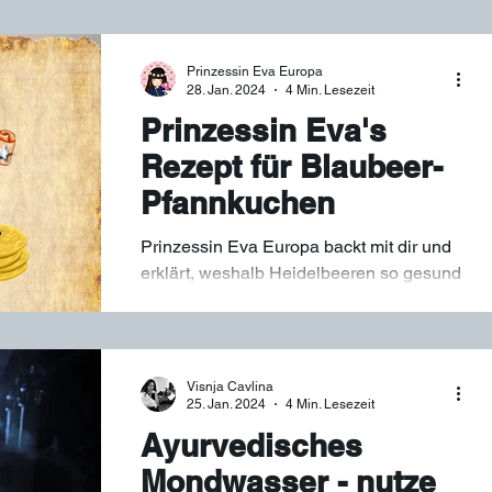
Gesundheit
Kräuter
Heilkräuter
Sommer
Prinzessin Eva Europa
28. Jan. 2024
4 Min. Lesezeit
Prinzessin Eva's
Rezept für Blaubeer-
Pfannkuchen
Prinzessin Eva Europa backt mit dir und
erklärt, weshalb Heidelbeeren so gesund
sind.
Visnja Cavlina
25. Jan. 2024
4 Min. Lesezeit
Ayurvedisches
Mondwasser - nutze