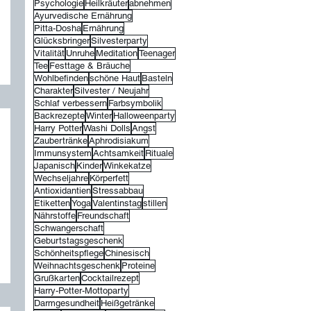
Psychologie
Heilkräuter
abnehmen
Ayurvedische Ernährung
Pitta-Dosha
Ernährung
Glücksbringer
Silvesterparty
Vitalität
Unruhe
Meditation
Teenager
Tee
Festtage & Bräuche
Wohlbefinden
schöne Haut
Basteln
Charakter
Silvester / Neujahr
Schlaf verbessern
Farbsymbolik
Backrezepte
Winter
Halloweenparty
Harry Potter
Washi Dolls
Angst
Zaubertränke
Aphrodisiakum
Immunsystem
Achtsamkeit
Rituale
Japanisch
Kinder
Winkekatze
Wechseljahre
Körperfett
Antioxidantien
Stressabbau
Etiketten
Yoga
Valentinstag
stillen
Nährstoffe
Freundschaft
Schwangerschaft
Geburtstagsgeschenk
Schönheitspflege
Chinesisch
Weihnachtsgeschenk
Proteine
Grußkarten
Cocktailrezept
Harry-Potter-Mottoparty
Darmgesundheit
Heißgetränke