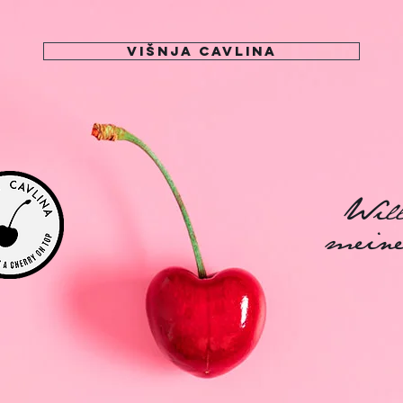
Višnja Cavlina
Wil
mei