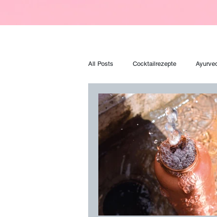
All Posts
Cocktailrezepte
Ayurve
Zaubertränke
Backrezepte
Sporternährung
Ernährung
Washi Dolls
Harry Potter
H