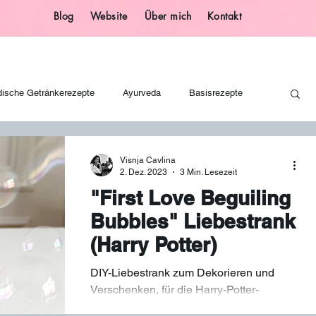
Blog
Website
Über mich
Kontakt
dische Getränkerezepte
Ayurveda
Basisrezepte
Geschenkideen
Glücksbringer
Basteln
Visnja Cavlina
2. Dez. 2023
3 Min. Lesezeit
"First Love Beguiling
Ayurvedische Getränke
Ayurvedische Ernährung
Sirup
Bubbles" Liebestrank
(Harry Potter)
alloween
Magische Partyrezepte
Heißgetränke
DIY-Liebestrank zum Dekorieren und
Verschenken, für die Harry-Potter-
Mottoparty, zum Valentinstag, als