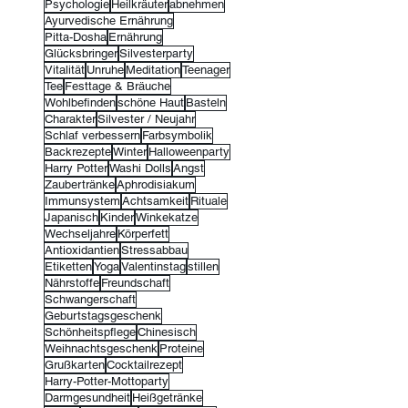
Psychologie
Heilkräuter
abnehmen
Ayurvedische Ernährung
Pitta-Dosha
Ernährung
Glücksbringer
Silvesterparty
Vitalität
Unruhe
Meditation
Teenager
Tee
Festtage & Bräuche
Wohlbefinden
schöne Haut
Basteln
Charakter
Silvester / Neujahr
Schlaf verbessern
Farbsymbolik
Backrezepte
Winter
Halloweenparty
Harry Potter
Washi Dolls
Angst
Zaubertränke
Aphrodisiakum
Immunsystem
Achtsamkeit
Rituale
Japanisch
Kinder
Winkekatze
Wechseljahre
Körperfett
Antioxidantien
Stressabbau
Etiketten
Yoga
Valentinstag
stillen
Nährstoffe
Freundschaft
Schwangerschaft
Geburtstagsgeschenk
Schönheitspflege
Chinesisch
Weihnachtsgeschenk
Proteine
Grußkarten
Cocktailrezept
Harry-Potter-Mottoparty
Darmgesundheit
Heißgetränke