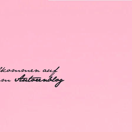
lkommen auf
nem
Autorenblog