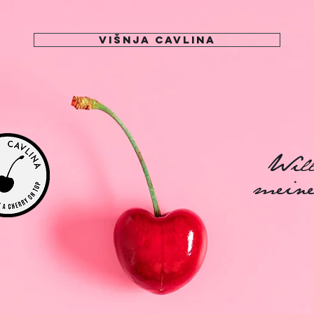
Višnja Cavlina
Wil
mei