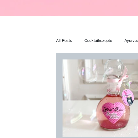
All Posts
Cocktailrezepte
Ayurve
Zaubertränke
Backrezepte
Sporternährung
Ernährung
Washi Dolls
Harry Potter
H