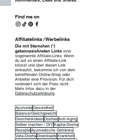
Kommentare, Likes und Shar
es.
Find me on
Affiliatelinks / Werbelinks
Die mit Sternchen (*)
gekennzeichneten Links
sind
sogenannte Affiliate-Links. Wenn
du auf so einen Affiliate-Lin
k
klickst und über diesen Link
einkaufst, bekomme ich von dem
betreffenden Online-Shop oder
Anbieter eine Provision. Für dich
verändert sich der Preis nicht.
Mehr Infos dazu in der
Datenschutzerklärung
.
Ayurveda
Gesundheit
Balance/Gleichgewicht
Geschenkideen
Doshas
Anti-Aging
Selber machen / DIY
Kapha-Dosha
Rezepte
Ayurvedische Getränke
Vata-Dosha
Downloads
Krankheit