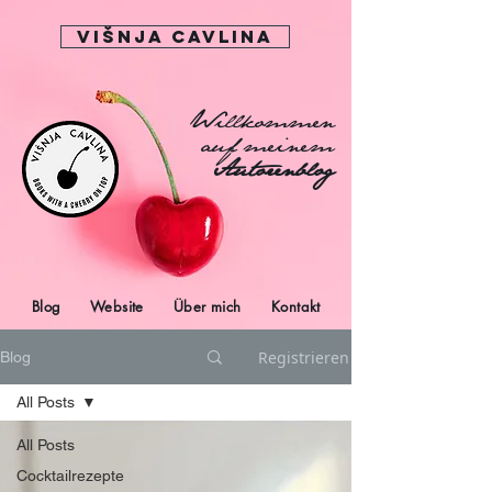
Višnja Cavlina
Willkommen
auf meinem
Autorenblog
Blog
Website
Über mich
Kontakt
Registrieren
Blog
All Posts
All Posts
Cocktailrezepte