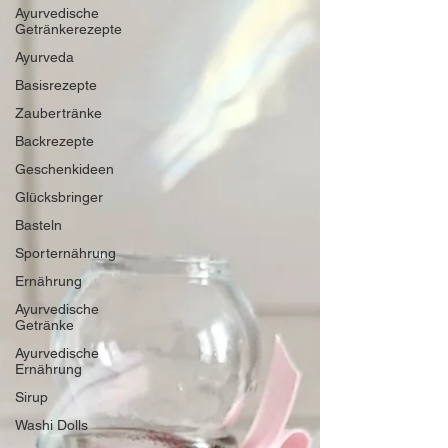
Ayurvedische
Getränkerezepte
Ayurveda
Basisrezepte
Zaubertränke
Backrezepte
Geschenkideen
Glücksbringer
Basteln
Sporternährung
Ernährung
Ayurvedische
Getränke
Ayurvedische
Ernährung
Sirup
Washi Dolls