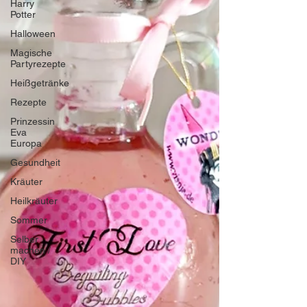
Harry
Potter
Halloween
Magische
Partyrezepte
Heißgetränke
Rezepte
Prinzessin
Eva
Europa
Gesundheit
Kräuter
Heilkräuter
Sommer
Selber
machen /
DIY