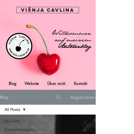
Višnja Cavlina
Willkommen
auf meinem
Autorenblog
Blog
Website
Über mich
Kontakt
Registrieren
Blog
All Posts
All Posts
Cocktailrezepte