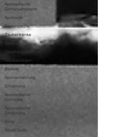
Ayurvedische
Getränkerezepte
Ayurveda
Basisrezepte
Zaubertränke
Backrezepte
Geschenkideen
Glücksbringer
Basteln
Sporternährung
Ernährung
Ayurvedische
Getränke
Ayurvedische
Ernährung
Sirup
Washi Dolls