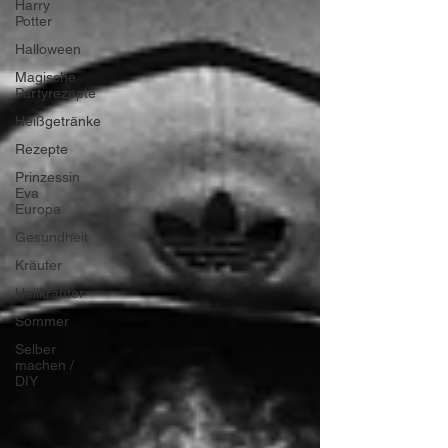
Harry
Potter
Halloween
Magische
Partyrezepte
Heißgetränke
Rezepte
Prinzessin
Eva
Europa
Gesundheit
Kräuter
Heilkräuter
Sommer
Selber
machen /
DIY