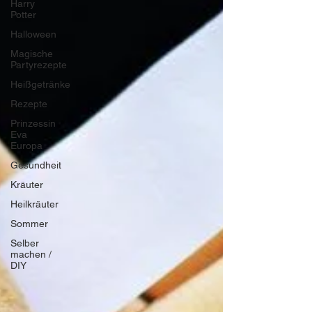
Harry
Potter
Halloween
Magische
Partyrezepte
Heißgetränke
Rezepte
Prinzessin
Eva
Europa
Gesundheit
Kräuter
Heilkräuter
Sommer
Selber
machen /
DIY