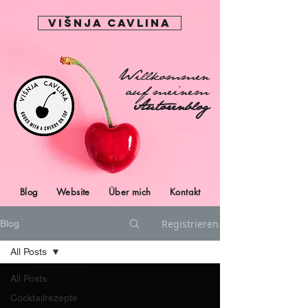
Višnja Cavlina
Willkommen
auf meinem
Autorenblog
Blog
Website
Über mich
Kontakt
Registrieren
Blog
All Posts
All Posts
Cocktailrezepte