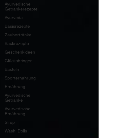
Ayurvedische
Getränkerezepte
Ayurveda
Basisrezepte
Zaubertränke
Backrezepte
Geschenkideen
Glücksbringer
Basteln
Sporternährung
Ernährung
Ayurvedische
Getränke
Ayurvedische
Ernährung
Sirup
Washi Dolls