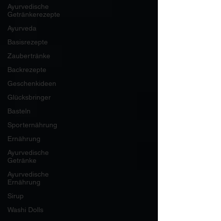
Ayurvedische
Getränkerezepte
Ayurveda
Basisrezepte
Zaubertränke
Backrezepte
Geschenkideen
Glücksbringer
Basteln
Sporternährung
Ernährung
Ayurvedische
Getränke
Ayurvedische
Ernährung
Sirup
Washi Dolls