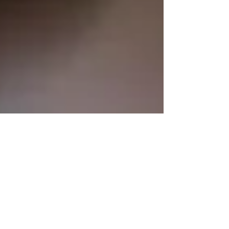
Visnja Cavlina
6. Dez. 2023
4 Min. Lesezeit
Chinesische Glückskekse
selber backen