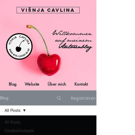
Višnja Cavlina
Willkommen
auf meinem
Autorenblog
Blog
Website
Über mich
Kontakt
Registrieren
Blog
All Posts
All Posts
Cocktailrezepte