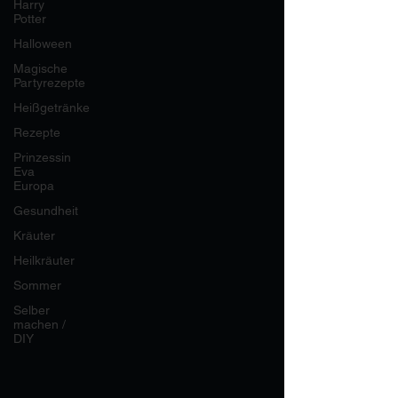
Harry
Potter
Halloween
Magische
Partyrezepte
Heißgetränke
Rezepte
Prinzessin
Eva
Europa
Gesundheit
Kräuter
Heilkräuter
Sommer
Selber
machen /
DIY