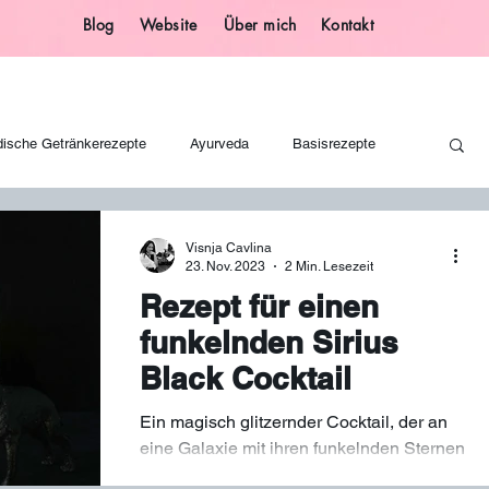
Blog
Website
Über mich
Kontakt
dische Getränkerezepte
Ayurveda
Basisrezepte
Geschenkideen
Glücksbringer
Basteln
Visnja Cavlina
23. Nov. 2023
2 Min. Lesezeit
Rezept für einen
Ayurvedische Getränke
Ayurvedische Ernährung
Sirup
funkelnden Sirius
Black Cocktail
alloween
Magische Partyrezepte
Heißgetränke
Ein magisch glitzernder Cocktail, der an
eine Galaxie mit ihren funkelnden Sternen
erinnert - nicht nur für Harry-Potter-Fans