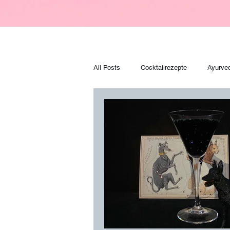
All Posts
Cocktailrezepte
Ayurve
Zaubertränke
Backrezepte
Sporternährung
Ernährung
Washi Dolls
Harry Potter
H