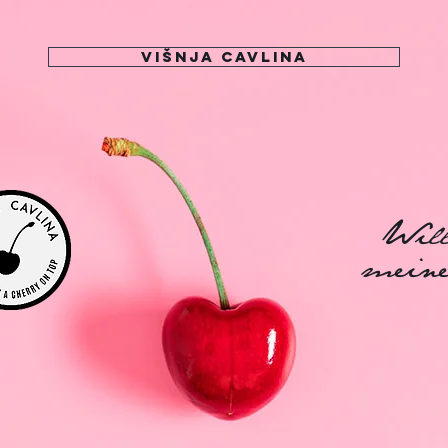
Višnja Cavlina
Wil
mei