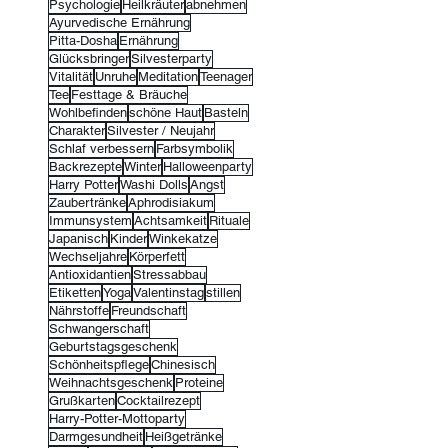
Psychologie
Heilkräuter
abnehmen
Ayurvedische Ernährung
Pitta-Dosha
Ernährung
Glücksbringer
Silvesterparty
Vitalität
Unruhe
Meditation
Teenager
Tee
Festtage & Bräuche
Wohlbefinden
schöne Haut
Basteln
Charakter
Silvester / Neujahr
Schlaf verbessern
Farbsymbolik
Backrezepte
Winter
Halloweenparty
Harry Potter
Washi Dolls
Angst
Zaubertränke
Aphrodisiakum
Immunsystem
Achtsamkeit
Rituale
Japanisch
Kinder
Winkekatze
Wechseljahre
Körperfett
Antioxidantien
Stressabbau
Etiketten
Yoga
Valentinstag
stillen
Nährstoffe
Freundschaft
Schwangerschaft
Geburtstagsgeschenk
Schönheitspflege
Chinesisch
Weihnachtsgeschenk
Proteine
Grußkarten
Cocktailrezept
Harry-Potter-Mottoparty
Darmgesundheit
Heißgetränke