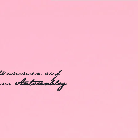
lkommen auf
nem
Autorenblog