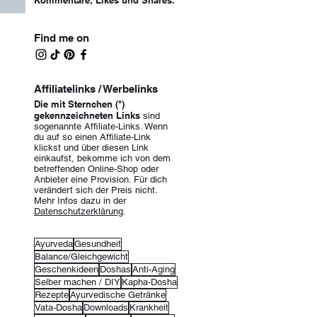
Kommentare, Likes und Shar
es.
Find me on
Affiliatelinks / Werbelinks
Die mit Sternchen (*)
gekennzeichneten Links
sind
sogenannte Affiliate-Links. Wenn
du auf so einen Affiliate-Lin
k
klickst und über diesen Link
einkaufst, bekomme ich von dem
betreffenden Online-Shop oder
Anbieter eine Provision. Für dich
verändert sich der Preis nicht.
Mehr Infos dazu in der
Datenschutzerklärung
.
Ayurveda
Gesundheit
Balance/Gleichgewicht
Geschenkideen
Doshas
Anti-Aging
Selber machen / DIY
Kapha-Dosha
Rezepte
Ayurvedische Getränke
Vata-Dosha
Downloads
Krankheit